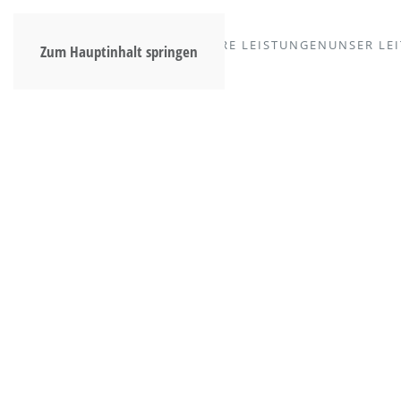
HOME
UNSER HAUS
UNSERE LEISTUNGEN
UNSER LEI
Zum Hauptinhalt springen