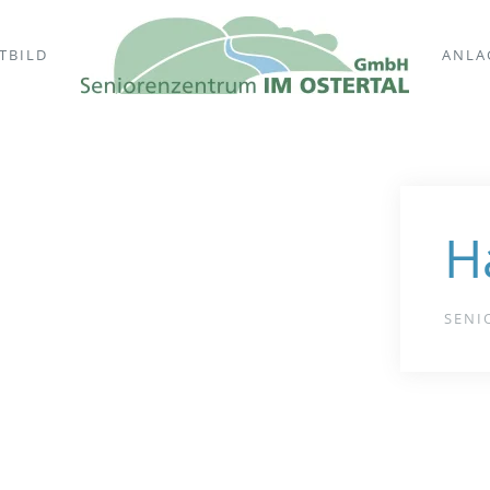
TBILD
ANLA
H
SENI